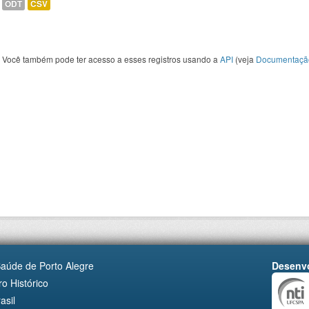
ODT
CSV
Você também pode ter acesso a esses registros usando a
API
(veja
Documentaçã
Saúde de Porto Alegre
Desenvo
o Histórico
asil