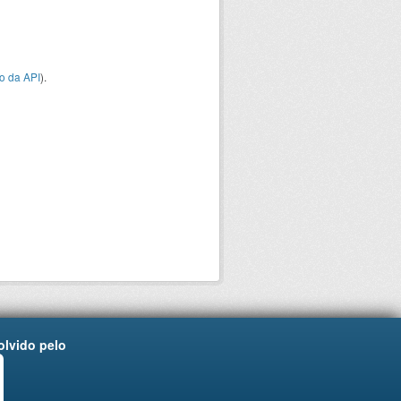
o da API
).
lvido pelo