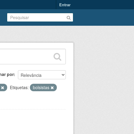
Entrar
nar por
s
Etiquetas:
bolsistas