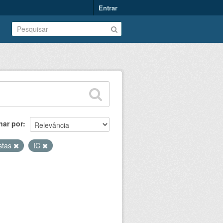
Entrar
nar por
istas
IC