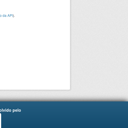
o da API
).
lvido pelo