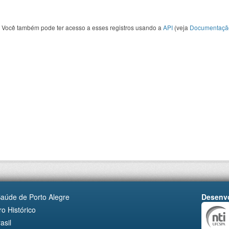
Você também pode ter acesso a esses registros usando a
API
(veja
Documentaçã
Saúde de Porto Alegre
Desenvo
o Histórico
asil