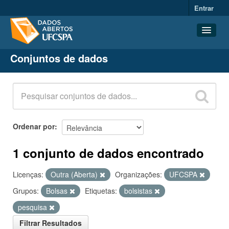
Entrar
Conjuntos de dados
Conjuntos de dados
Organizações
Grupos
Sobre
Ordenar por
1 conjunto de dados encontrado
Licenças:
Outra (Aberta)
Organizações:
UFCSPA
Grupos:
Bolsas
Etiquetas:
bolsistas
pesquisa
Filtrar Resultados