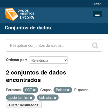
Entrar
Conjuntos de dados
Conjuntos de dados
Organizações
Grupos
Sobre
Ordenar por
2 conjuntos de dados
encontrados
Formatos:
ODT
Grupos:
Bolsas
Etiquetas:
apoio técnico
bolsistas
Filtrar Resultados