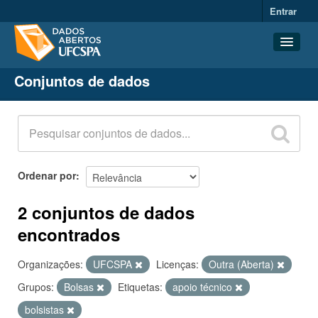
Entrar
Conjuntos de dados
Conjuntos de dados
Organizações
Grupos
Sobre
Ordenar por
2 conjuntos de dados
encontrados
Organizações:
UFCSPA
Licenças:
Outra (Aberta)
Grupos:
Bolsas
Etiquetas:
apoio técnico
bolsistas