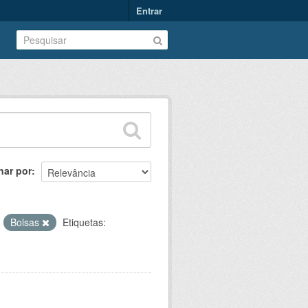
Entrar
nar por
:
Bolsas
Etiquetas: