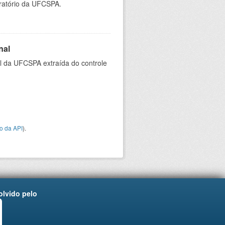
oratório da UFCSPA.
nal
al da UFCSPA extraída do controle
o da API
).
lvido pelo