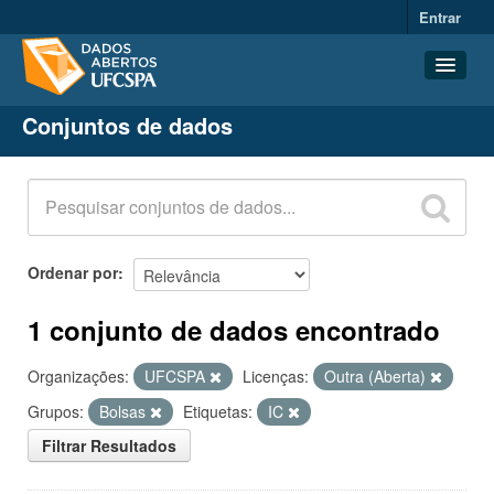
Entrar
Conjuntos de dados
Conjuntos de dados
Organizações
Grupos
Sobre
Ordenar por
1 conjunto de dados encontrado
Organizações:
UFCSPA
Licenças:
Outra (Aberta)
Grupos:
Bolsas
Etiquetas:
IC
Filtrar Resultados