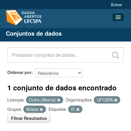
Entrar
Conjuntos de dados
Conjuntos de dados
Organizações
Grupos
Sobre
Ordenar por
1 conjunto de dados encontrado
Licenças:
Outra (Aberta)
Organizações:
UFCSPA
Grupos:
Bolsas
Etiquetas:
IC
Filtrar Resultados