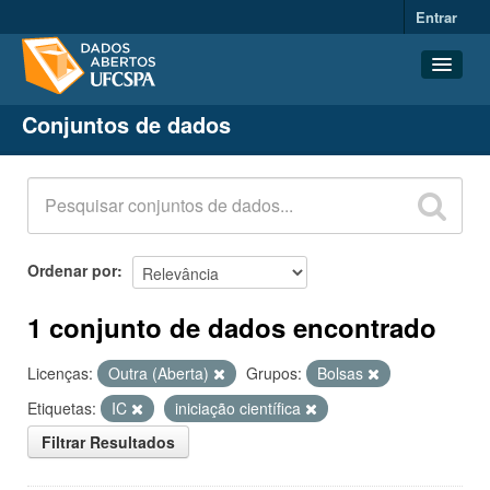
Entrar
Conjuntos de dados
Conjuntos de dados
Organizações
Grupos
Sobre
Ordenar por
1 conjunto de dados encontrado
Licenças:
Outra (Aberta)
Grupos:
Bolsas
Etiquetas:
IC
iniciação científica
Filtrar Resultados