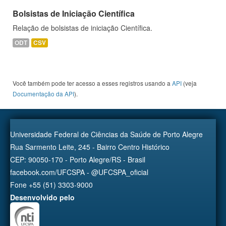
Bolsistas de Iniciação Científica
Relação de bolsistas de iniciação Científica.
ODT
CSV
Você também pode ter acesso a esses registros usando a
API
(veja
Documentação da API
).
Universidade Federal de Ciências da Saúde de Porto Alegre
Rua Sarmento Leite, 245 - Bairro Centro Histórico
CEP: 90050-170 - Porto Alegre/RS - Brasil
facebook.com/UFCSPA - @UFCSPA_oficial
Fone +55 (51) 3303-9000
Desenvolvido pelo