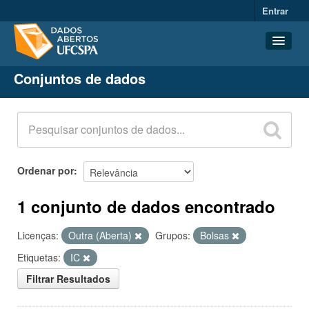
Entrar
Conjuntos de dados
Conjuntos de dados
Organizações
Grupos
Sobre
Ordenar por
1 conjunto de dados encontrado
Licenças:
Outra (Aberta)
Grupos:
Bolsas
Etiquetas:
IC
Filtrar Resultados