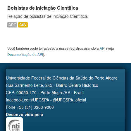
Bolsistas de Iniciação Científica
Relação de bolsistas de iniciação Científica.
ODT
CSV
Você também pode ter acesso a esses registros usando a
API
(veja
Documentação da API
).
Universidade Federal de Ciências da Saúde de Porto Alegre
Rua Sarmento Leite, 245 - Bairro Centro Histórico
CEP: 90050-170 - Porto Alegre/RS - Brasil
facebook.com/UFCSPA - @UFCSPA_oficial
Fone +55 (51) 3303-9000
Desenvolvido pelo