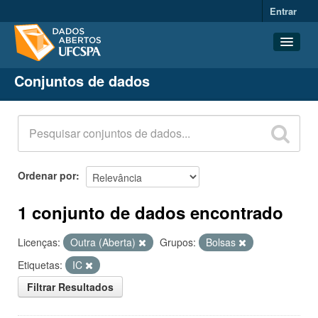
Entrar
Conjuntos de dados
Conjuntos de dados
Organizações
Grupos
Sobre
Ordenar por
1 conjunto de dados encontrado
Licenças:
Outra (Aberta)
Grupos:
Bolsas
Etiquetas:
IC
Filtrar Resultados