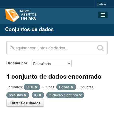
Entrar
Conjuntos de dados
Conjuntos de dados
Organizações
Grupos
Sobre
Ordenar por
1 conjunto de dados encontrado
Formatos:
ODT
Grupos:
Bolsas
Etiquetas:
bolsistas
IC
iniciação científica
Filtrar Resultados