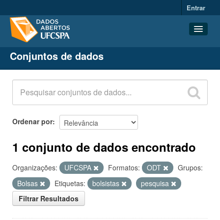
Entrar
Conjuntos de dados
Conjuntos de dados
Organizações
Grupos
Sobre
Ordenar por
1 conjunto de dados encontrado
Organizações:
UFCSPA
Formatos:
ODT
Grupos:
Bolsas
Etiquetas:
bolsistas
pesquisa
Filtrar Resultados