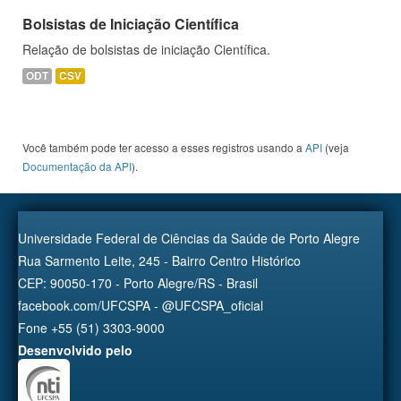
Bolsistas de Iniciação Científica
Relação de bolsistas de iniciação Científica.
ODT
CSV
Você também pode ter acesso a esses registros usando a
API
(veja
Documentação da API
).
Universidade Federal de Ciências da Saúde de Porto Alegre
Rua Sarmento Leite, 245 - Bairro Centro Histórico
CEP: 90050-170 - Porto Alegre/RS - Brasil
facebook.com/UFCSPA - @UFCSPA_oficial
Fone +55 (51) 3303-9000
Desenvolvido pelo