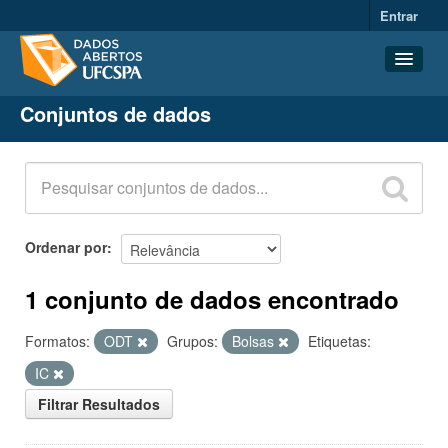
Entrar
Conjuntos de dados
Conjuntos de dados
Organizações
Grupos
Sobre
Ordenar por
1 conjunto de dados encontrado
Formatos:
ODT
Grupos:
Bolsas
Etiquetas:
IC
Filtrar Resultados