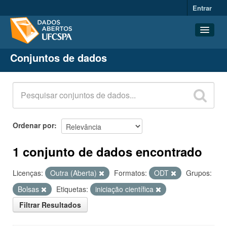
Entrar
Conjuntos de dados
Conjuntos de dados
Organizações
Grupos
Sobre
Ordenar por
1 conjunto de dados encontrado
Licenças:
Outra (Aberta)
Formatos:
ODT
Grupos:
Bolsas
Etiquetas:
iniciação científica
Filtrar Resultados