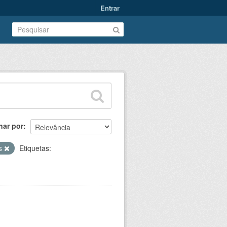
Entrar
nar por
as
Etiquetas: