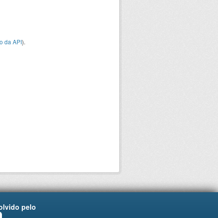
o da API
).
lvido pelo