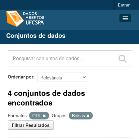
Entrar
Conjuntos de dados
Conjuntos de dados
Organizações
Grupos
Sobre
Ordenar por
4 conjuntos de dados
encontrados
Formatos:
ODT
Grupos:
Bolsas
Filtrar Resultados