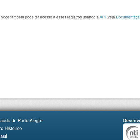
Você também pode ter acesso a esses registros usando a
API
(veja
Documentaçã
Saúde de Porto Alegre
Desenvo
o Histórico
asil