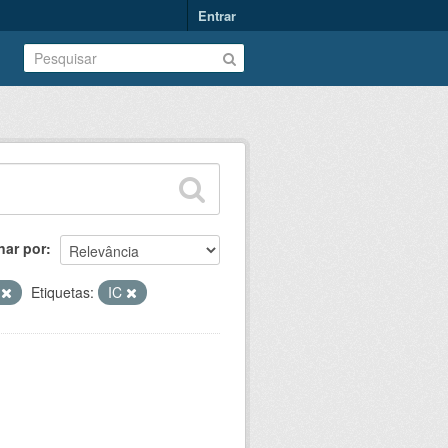
Entrar
nar por
s
Etiquetas:
IC