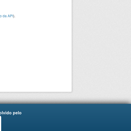
o da API
).
lvido pelo