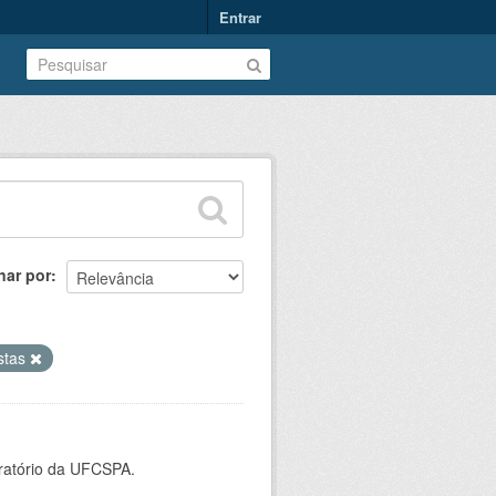
Entrar
nar por
istas
oratório da UFCSPA.