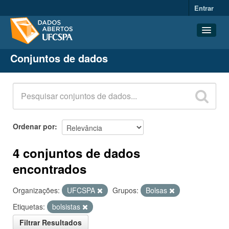
Entrar
Conjuntos de dados
Conjuntos de dados
Organizações
Grupos
Sobre
Ordenar por
4 conjuntos de dados
encontrados
Organizações:
UFCSPA
Grupos:
Bolsas
Etiquetas:
bolsistas
Filtrar Resultados