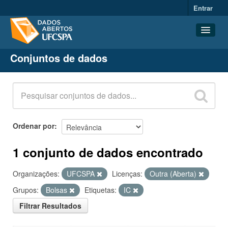
Entrar
Conjuntos de dados
Conjuntos de dados
Organizações
Grupos
Sobre
Ordenar por
1 conjunto de dados encontrado
Organizações:
UFCSPA
Licenças:
Outra (Aberta)
Grupos:
Bolsas
Etiquetas:
IC
Filtrar Resultados