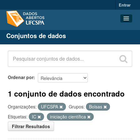
Entrar
Conjuntos de dados
Conjuntos de dados
Organizações
Grupos
Sobre
Ordenar por
1 conjunto de dados encontrado
Organizações:
UFCSPA
Grupos:
Bolsas
Etiquetas:
IC
iniciação científica
Filtrar Resultados