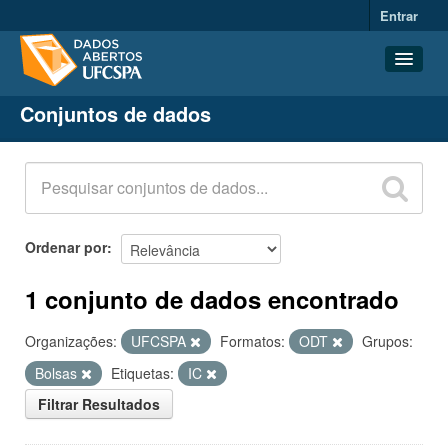
Entrar
Conjuntos de dados
Conjuntos de dados
Organizações
Grupos
Sobre
Ordenar por
1 conjunto de dados encontrado
Organizações:
UFCSPA
Formatos:
ODT
Grupos:
Bolsas
Etiquetas:
IC
Filtrar Resultados