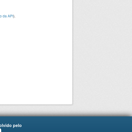
o da API
).
lvido pelo