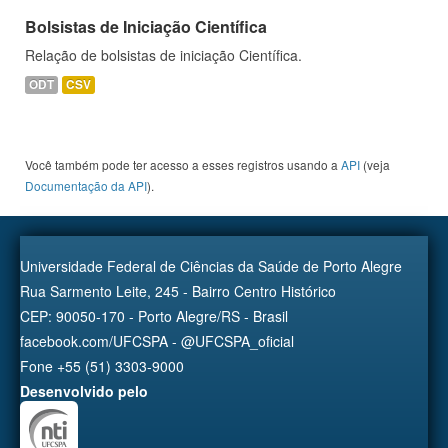
Bolsistas de Iniciação Científica
Relação de bolsistas de iniciação Científica.
ODT
CSV
Você também pode ter acesso a esses registros usando a
API
(veja
Documentação da API
).
Universidade Federal de Ciências da Saúde de Porto Alegre
Rua Sarmento Leite, 245 - Bairro Centro Histórico
CEP: 90050-170 - Porto Alegre/RS - Brasil
facebook.com/UFCSPA - @UFCSPA_oficial
Fone +55 (51) 3303-9000
Desenvolvido pelo