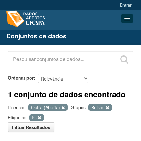
Entrar
Conjuntos de dados
Conjuntos de dados
Organizações
Grupos
Sobre
Ordenar por
1 conjunto de dados encontrado
Licenças:
Outra (Aberta)
Grupos:
Bolsas
Etiquetas:
IC
Filtrar Resultados