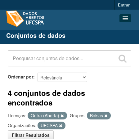
Entrar
Conjuntos de dados
Conjuntos de dados
Organizações
Grupos
Sobre
Ordenar por
4 conjuntos de dados
encontrados
Licenças:
Outra (Aberta)
Grupos:
Bolsas
Organizações:
UFCSPA
Filtrar Resultados