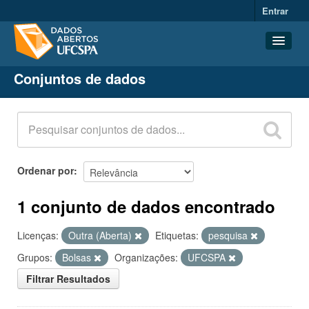
Entrar
Conjuntos de dados
Conjuntos de dados
Organizações
Grupos
Sobre
Ordenar por
1 conjunto de dados encontrado
Licenças:
Outra (Aberta)
Etiquetas:
pesquisa
Grupos:
Bolsas
Organizações:
UFCSPA
Filtrar Resultados