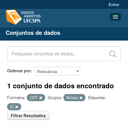
Entrar
Conjuntos de dados
Conjuntos de dados
Organizações
Grupos
Sobre
Ordenar por
1 conjunto de dados encontrado
Formatos:
ODT
Grupos:
Bolsas
Etiquetas:
IC
Filtrar Resultados