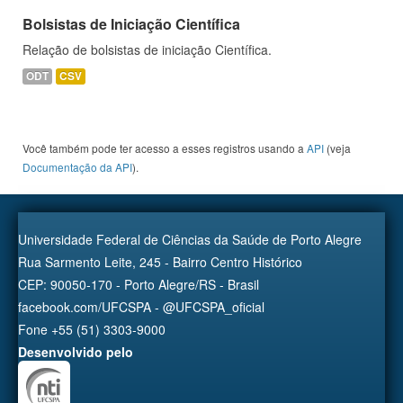
Bolsistas de Iniciação Científica
Relação de bolsistas de iniciação Científica.
ODT
CSV
Você também pode ter acesso a esses registros usando a
API
(veja
Documentação da API
).
Universidade Federal de Ciências da Saúde de Porto Alegre
Rua Sarmento Leite, 245 - Bairro Centro Histórico
CEP: 90050-170 - Porto Alegre/RS - Brasil
facebook.com/UFCSPA - @UFCSPA_oficial
Fone +55 (51) 3303-9000
Desenvolvido pelo