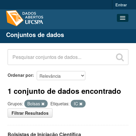
Entrar
Conjuntos de dados
Conjuntos de dados
Organizações
Grupos
Sobre
Ordenar por
1 conjunto de dados encontrado
Grupos:
Bolsas
Etiquetas:
IC
Filtrar Resultados
Bolsistas de Iniciação Científica