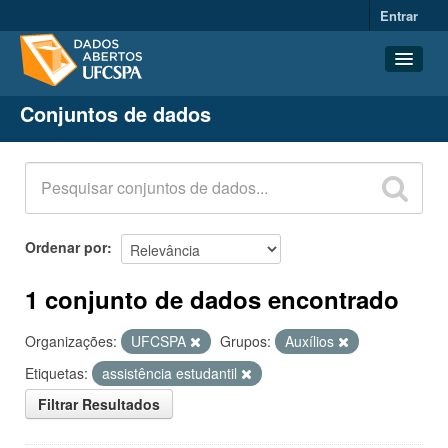
Entrar
Conjuntos de dados
Conjuntos de dados
Organizações
Grupos
Sobre
Ordenar por
1 conjunto de dados encontrado
Organizações:
UFCSPA
Grupos:
Auxílios
Etiquetas:
assistência estudantil
Filtrar Resultados