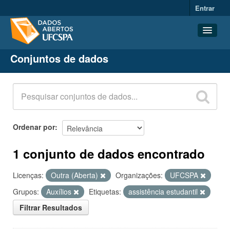
Entrar
Conjuntos de dados
Conjuntos de dados
Organizações
Grupos
Sobre
Ordenar por
1 conjunto de dados encontrado
Licenças:
Outra (Aberta)
Organizações:
UFCSPA
Grupos:
Auxílios
Etiquetas:
assistência estudantil
Filtrar Resultados