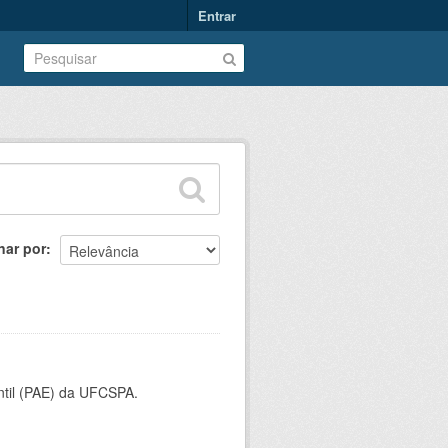
Entrar
nar por
ntil (PAE) da UFCSPA.