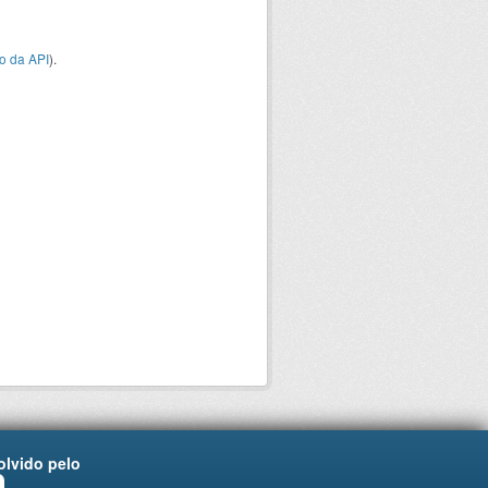
o da API
).
lvido pelo