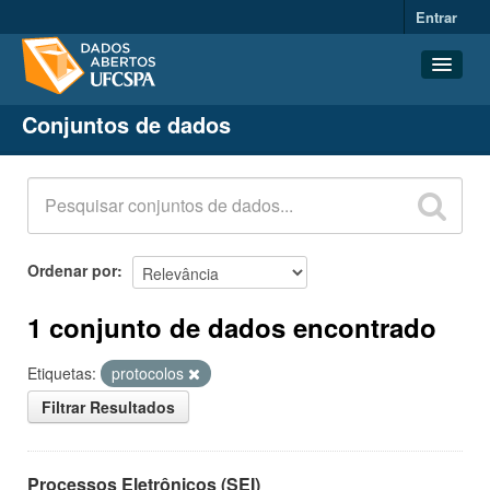
Entrar
Conjuntos de dados
Conjuntos de dados
Organizações
Grupos
Sobre
Ordenar por
1 conjunto de dados encontrado
Etiquetas:
protocolos
Filtrar Resultados
Processos Eletrônicos (SEI)