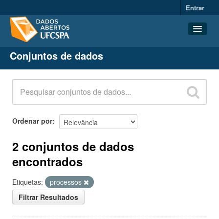
Entrar
Conjuntos de dados
Conjuntos de dados
Organizações
Grupos
Sobre
Ordenar por
2 conjuntos de dados
encontrados
Etiquetas:
processos
Filtrar Resultados