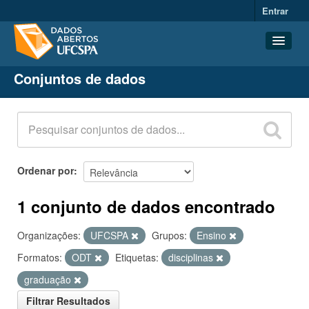
Entrar
Conjuntos de dados
Conjuntos de dados
Organizações
Grupos
Sobre
Ordenar por
1 conjunto de dados encontrado
Organizações:
UFCSPA
Grupos:
Ensino
Formatos:
ODT
Etiquetas:
disciplinas
graduação
Filtrar Resultados