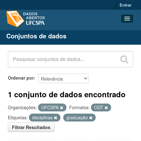
Entrar
Conjuntos de dados
Conjuntos de dados
Organizações
Grupos
Sobre
Ordenar por
1 conjunto de dados encontrado
Organizações:
UFCSPA
Formatos:
ODT
Etiquetas:
disciplinas
graduação
Filtrar Resultados