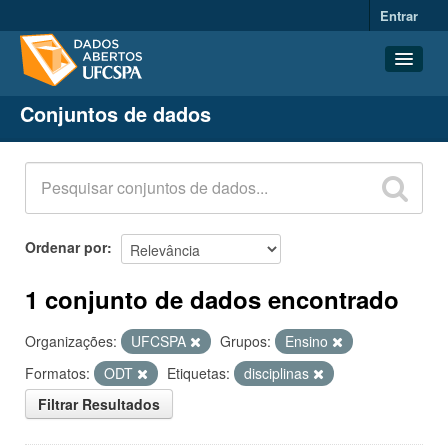
Entrar
Conjuntos de dados
Conjuntos de dados
Organizações
Grupos
Sobre
Ordenar por
1 conjunto de dados encontrado
Organizações:
UFCSPA
Grupos:
Ensino
Formatos:
ODT
Etiquetas:
disciplinas
Filtrar Resultados