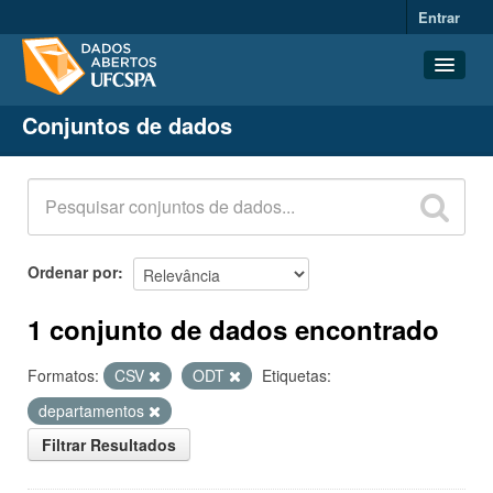
Entrar
Conjuntos de dados
Conjuntos de dados
Organizações
Grupos
Sobre
Ordenar por
1 conjunto de dados encontrado
Formatos:
CSV
ODT
Etiquetas:
departamentos
Filtrar Resultados