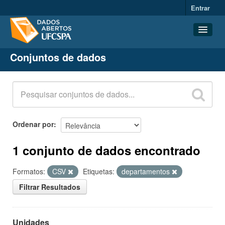
Entrar
Conjuntos de dados
Conjuntos de dados
Organizações
Grupos
Sobre
Ordenar por
1 conjunto de dados encontrado
Formatos:
CSV
Etiquetas:
departamentos
Filtrar Resultados
Unidades