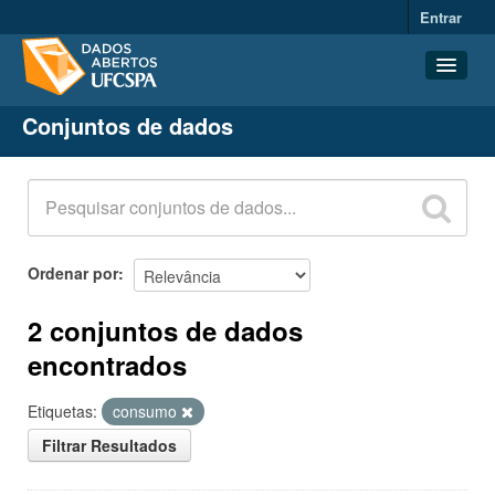
Entrar
Conjuntos de dados
Conjuntos de dados
Organizações
Grupos
Sobre
Ordenar por
2 conjuntos de dados
encontrados
Etiquetas:
consumo
Filtrar Resultados