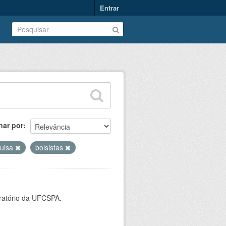
Entrar
nar por
uisa
bolsistas
oratório da UFCSPA.