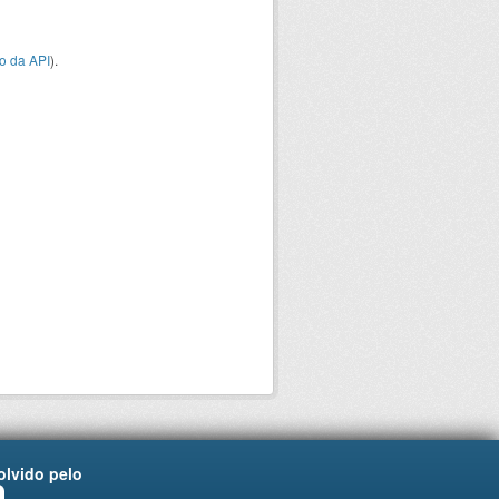
o da API
).
lvido pelo