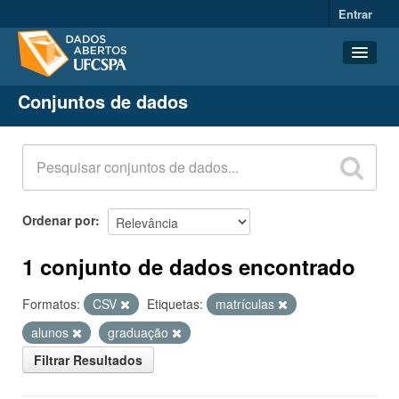
Entrar
Conjuntos de dados
Conjuntos de dados
Organizações
Grupos
Sobre
Ordenar por
1 conjunto de dados encontrado
Formatos:
CSV
Etiquetas:
matrículas
alunos
graduação
Filtrar Resultados