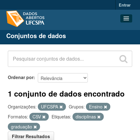
Entrar
Conjuntos de dados
Conjuntos de dados
Organizações
Grupos
Sobre
Ordenar por
1 conjunto de dados encontrado
Organizações:
UFCSPA
Grupos:
Ensino
Formatos:
CSV
Etiquetas:
disciplinas
graduação
Filtrar Resultados