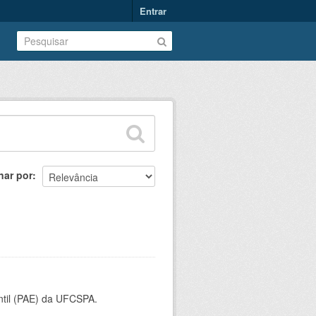
Entrar
nar por
ntil (PAE) da UFCSPA.