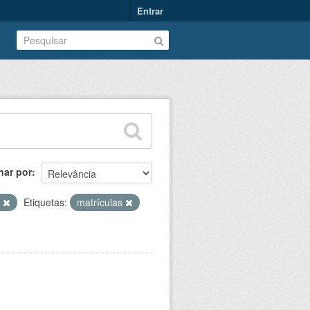
Entrar
nar por
T
Etiquetas:
matrículas