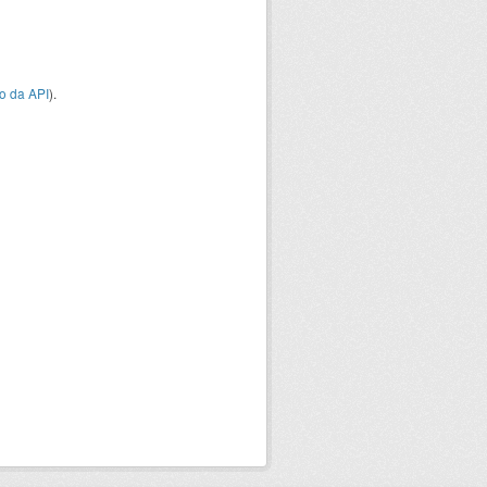
o da API
).