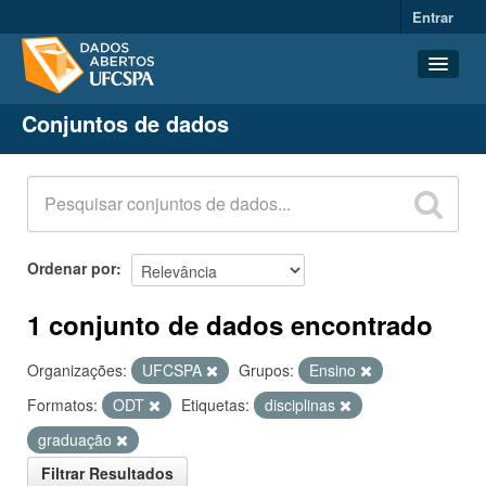
Entrar
Conjuntos de dados
Conjuntos de dados
Organizações
Grupos
Sobre
Ordenar por
1 conjunto de dados encontrado
Organizações:
UFCSPA
Grupos:
Ensino
Formatos:
ODT
Etiquetas:
disciplinas
graduação
Filtrar Resultados