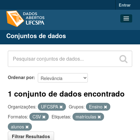
Entrar
Conjuntos de dados
Conjuntos de dados
Organizações
Grupos
Sobre
Ordenar por
1 conjunto de dados encontrado
Organizações:
UFCSPA
Grupos:
Ensino
Formatos:
CSV
Etiquetas:
matrículas
alunos
Filtrar Resultados