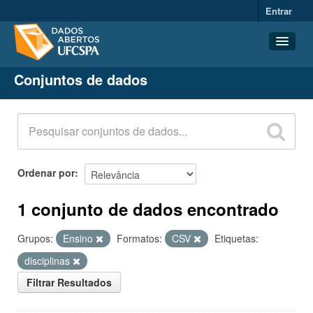
Entrar
Conjuntos de dados
Conjuntos de dados
Organizações
Grupos
Sobre
Ordenar por
1 conjunto de dados encontrado
Grupos:
Ensino
Formatos:
CSV
Etiquetas:
disciplinas
Filtrar Resultados