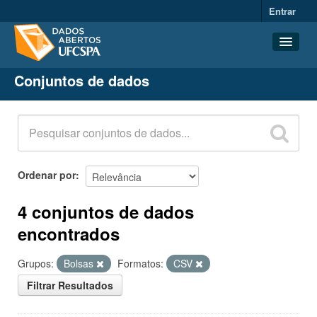
Entrar
Conjuntos de dados
Conjuntos de dados
Organizações
Grupos
Sobre
Ordenar por
4 conjuntos de dados
encontrados
Grupos:
Bolsas
Formatos:
CSV
Filtrar Resultados