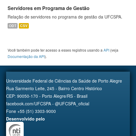
Servidores em Programa de Gestão
Relação de servidores no programa de gestão da UFCSPA.
ODT
CSV
Você também pode ter acesso a esses registros usando a
API
(veja
Documentação da API
).
Universidade Federal de Ciências da Saúde de Porto Alegre
Rua Sarmento Leite, 245 - Bairro Centro Histórico
CEP: 90050-170 - Porto Alegre/RS - Brasil
facebook.com/UFCSPA - @UFCSPA_oficial
Fone +55 (51) 3303-9000
Desenvolvido pelo