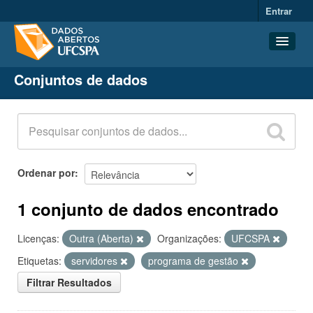
Entrar
Conjuntos de dados
Conjuntos de dados
Organizações
Grupos
Sobre
Ordenar por
1 conjunto de dados encontrado
Licenças:
Outra (Aberta)
Organizações:
UFCSPA
Etiquetas:
servidores
programa de gestão
Filtrar Resultados